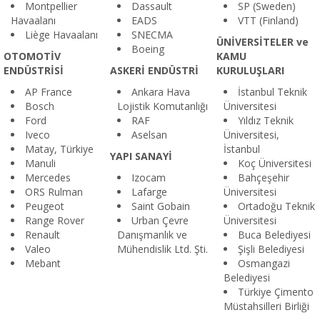
Montpellier
Dassault
SP (Sweden)
Havaalanı
EADS
VTT (Finland)
Liège Havaalanı
SNECMA
ÜNİVERSİTELER ve
Boeing
OTOMOTİV
KAMU
ENDÜSTRİSİ
ASKERİ ENDÜSTRİ
KURULUŞLARI
AP France
Ankara Hava
İstanbul Teknik
Bosch
Lojistik Komutanlığı
Üniversitesi
Ford
RAF
Yıldız Teknik
Iveco
Aselsan
Üniversitesi,
Matay, Türkiye
İstanbul
YAPI SANAYİ
Manuli
Koç Üniversitesi
Mercedes
Izocam
Bahçeşehir
ORS Rulman
Lafarge
Üniversitesi
Peugeot
Saint Gobain
Ortadoğu Teknik
Range Rover
Urban Çevre
Üniversitesi
Renault
Danışmanlık ve
Buca Belediyesi
Valeo
Mühendislik Ltd. Şti.
Şişli Belediyesi
Mebant
Osmangazi
Belediyesi
Türkiye Çimento
Müstahsilleri Birliği