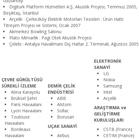
Gaziantep
Digiturk Platform Hizmetleri A.Ş, Akustik Projesi, Temmuz 2005,
Beşiktaş, İstanbul
Arçelik : Çerkezköy Elektrik Motorları Tesisleri : Ürün Hattı
Titreşim Projesi ve Sistemi, Ocak 2007
Akmerkez Bowling Salonu
Plato Mimarlık : Pagi Oteli Akustik Projesi
Çelebi : Antalya Havalimanı Dış Hatlar 2. Terminali, Ağustos 2005
ELEKTRONİK
SANAYİ
LG
ÇEVRE GÜRÜLTÜSÜ
Nokia
SÜREKLİ İZLEME
DEMİR ÇELİK
Samsung
Atina Karayolu
ENDÜSTRİSİ
Intel
Brüksel Şehri
ABB
Arçelik
Paris Havaalanı
Alstom
ARAŞTIRMA ve
Lyon Havaalanı
Sollac
GELİŞTİRME
Toulouse
Borusan
KURULUŞLARI
Havaalanı
UÇAK SANAYİ
Bordeaux
CSTB (France)
Havaalanı
Airbus
CETIM (France)