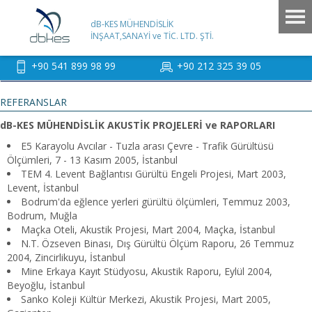
dB-KES MÜHENDİSLİK
İNŞAAT,SANAYİ ve TİC. LTD. ŞTİ.
+90 541 899 98 99
+90 212 325 39 05
REFERANSLAR
dB-KES MÜHENDİSLİK AKUSTİK PROJELERİ ve RAPORLARI
E5 Karayolu Avcılar - Tuzla arası Çevre - Trafik Gürültüsü
Ölçümleri, 7 - 13 Kasım 2005, İstanbul
TEM 4. Levent Bağlantısı Gürültü Engeli Projesi, Mart 2003,
Levent, İstanbul
Bodrum'da eğlence yerleri gürültü ölçümleri, Temmuz 2003,
Bodrum, Muğla
Maçka Oteli, Akustik Projesi, Mart 2004, Maçka, İstanbul
N.T. Özseven Binası, Dış Gürültü Ölçüm Raporu, 26 Temmuz
2004, Zincirlikuyu, İstanbul
Mine Erkaya Kayıt Stüdyosu, Akustik Raporu, Eylül 2004,
Beyoğlu, İstanbul
Sanko Koleji Kültür Merkezi, Akustik Projesi, Mart 2005,