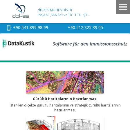
dB-KES MÜHENDİSLİK
İNŞAAT,SANAYİ ve TİC. LTD. ŞTİ.
+90 541 899 98 99
+90 212 325 39 05
Gürültü Haritalarının Hazırlanması
İstenilen ölçekte gürültü haritalarının ve stratejik gürültü haritalarının
hazırlanması.