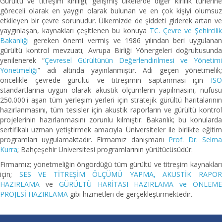
Gürültü ve titreşim kirliliği; gelişmiş ülkelerde diğer kirlilik türlerine
göreceli olarak en yaygın olarak bulunan ve en çok kişiyi olumsuz
etkileyen bir çevre sorunudur. Ülkemizde de şiddeti giderek artan ve
yaygınlaşan, kaynakları çeşitlenen bu konuya
TC. Çevre ve Şehircilik
Bakanlığı
gereken önemi vermiş ve 1986 yılından beri uygulanan
gürültü kontrol mevzuatı; Avrupa Birliği Yönergeleri doğrultusunda
yenilenerek “
Çevresel Gürültünün Değerlendirilmesi ve Yönetimi
Yönetmeliği
” adı altında yayınlanmıştır. Adı geçen yönetmelik;
öncelikle çevrede gürültü ve titreşimin saptanması için
ISO
standartlarına uygun olarak akustik ölçümlerin yapılmasını, nüfusu
250.000'i aşan tüm yerleşim yerleri için stratejik gürültü haritalarının
hazırlanmasını, tüm tesisler için akustik raporların ve gürültü kontrol
projelerinin hazırlanmasını zorunlu kılmıştır. Bakanlık; bu konularda
sertifikalı uzman yetiştirmek amacıyla Üniversiteler ile birlikte eğitim
programları uygulamaktadır. Firmamız danışmanı
Prof. Dr. Selm
Kurra
; Bahçeşehir Üniversitesi programlarının yürütücüsüdür.
Firmamız; yönetmeliğin öngördüğü tüm gürültü ve titreşim kaynakları
için;
SES VE TİTREŞİM ÖLÇÜMÜ YAPMA, AKUSTİK RAPO
HAZIRLAMA
ve
GÜRÜLTÜ HARİTASI HAZIRLAMA ve ÖNLEM
PROJESİ HAZIRLAMA
gibi hizmetleri de gerçekleştirmektedir.