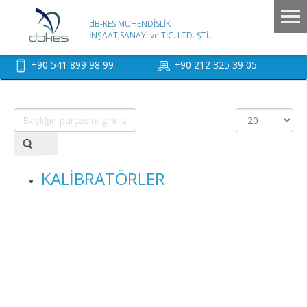
dB-KES MÜHENDİSLİK
İNŞAAT,SANAYİ ve TİC. LTD. ŞTİ.
+90 541 899 98 99
+90 212 325 39 05
Başlığın
Görüntüleme
parçasını
Sayısı
giriniz.
KALİBRATÖRLER